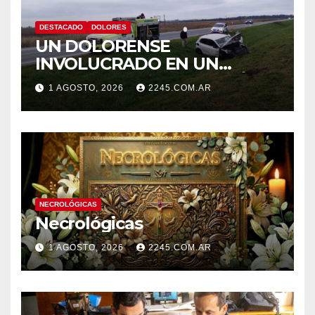
DESTACADO
DOLORES
UN DOLORENSE
INVOLUCRADO EN UN
SINIESTRO QUE TERMINÓ
1 AGOSTO, 2026
2245.COM.AR
CON DESPISTE Y VUELCO
NECROLÓGICAS
Necrológicas
1 AGOSTO, 2026
2245.COM.AR