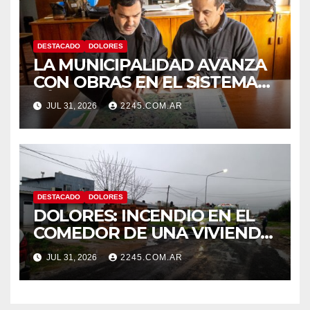
DESTACADO
DOLORES
LA MUNICIPALIDAD AVANZA
CON OBRAS EN EL SISTEMA
HÍDRICO DE DOLORES
JUL 31, 2026
2245.COM.AR
DESTACADO
DOLORES
DOLORES: INCENDIO EN EL
COMEDOR DE UNA VIVIENDA
FUE CONTROLADO POR
JUL 31, 2026
2245.COM.AR
BOMBEROS