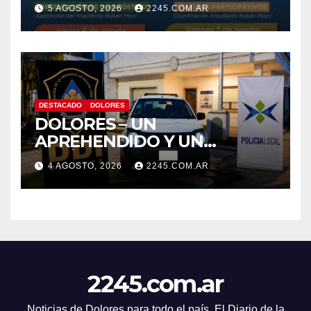
AGENDA ESTRATÉGICA CON
5 AGOSTO, 2026
2245.COM.AR
NUEVAS JORNADAS
PARTICIPATIVAS
DESTACADO
DOLORES
DOLORES – UN
APREHENDIDO Y UN
VEHÍCULO SECUESTRADO
4 AGOSTO, 2026
2245.COM.AR
TRAS DISPAROS Y
AMENAZAS
2245.com.ar
Noticias de Dolores para todo el país. El Diario de la