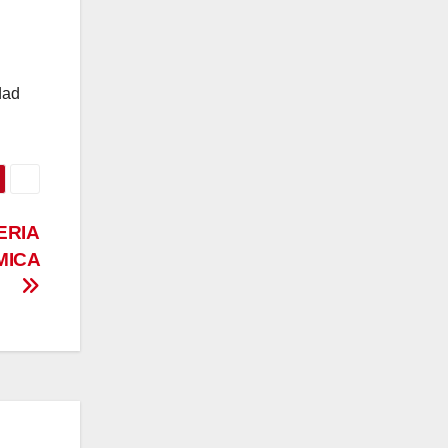
dad
ERIA
MICA