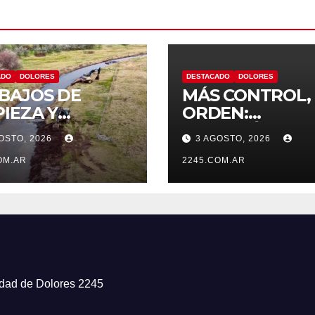
ADO
DOLORES
DESTACADO
DOLORES
BAJOS DE
MÁS CONTROL,
PIEZA Y
ORDEN:
TENIMIENTO
CONTINÚAN LO
OSTO, 2026
3 AGOSTO, 2026
EL CANAL LA
OPERATIVOS
ASA
OM.AR
PREVENTIVOS 
2245.COM.AR
TRÁNSITO EN
DOLORES
iudad de Dolores 2245