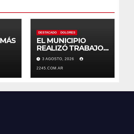
DESTACADO
DOLORES
 MÁS
EL MUNICIPIO
REALIZÓ TRABAJOS
S
DE PINTURA EN LA
3 AGOSTO, 2026
ESCUELA N.º 10
DE
2245.COM.AR