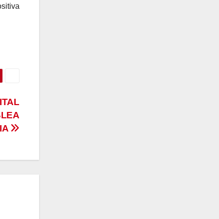
sitiva
ITAL
BLEA
IA