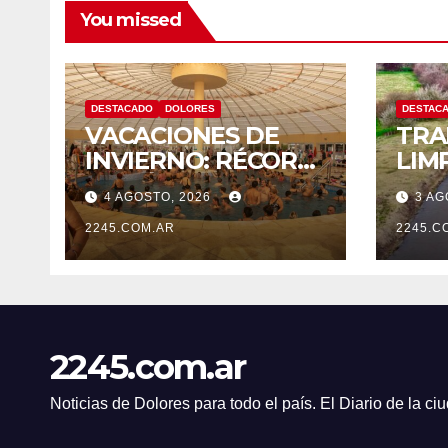
You missed
DESTACADO
DOLORES
DESTAC
VACACIONES DE
TRA
INVIERNO: RÉCORD
LIM
HISTÓRICO DE
MAN
4 AGOSTO, 2026
3 AG
VISITANTES Y
EN 
RECAUDACIÓN EN
2245.COM.AR
PIC
2245.C
EL PARQUE TERMAL
DE DOLORES
2245.com.ar
Noticias de Dolores para todo el país. El Diario de la c