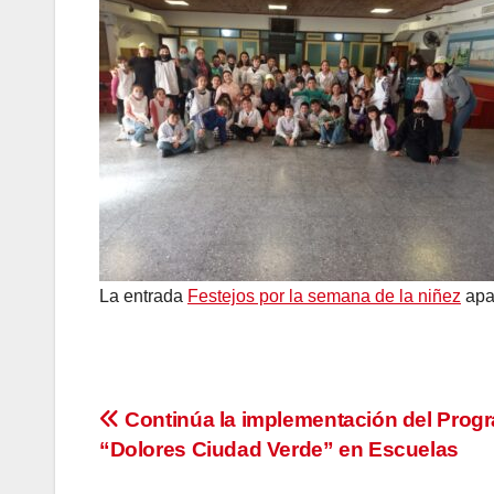
La entrada
Festejos por la semana de la niñez
apa
Navegación
Continúa la implementación del Prog
“Dolores Ciudad Verde” en Escuelas
de