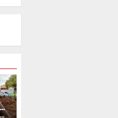
A
.AR