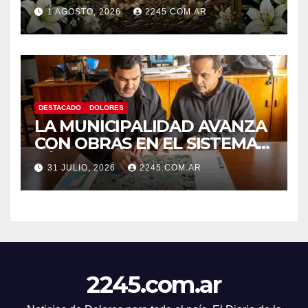
1 AGOSTO, 2026
2245.COM.AR
DESTACADO
DOLORES
LA MUNICIPALIDAD AVANZA
CON OBRAS EN EL SISTEMA
HÍDRICO DE DOLORES
31 JULIO, 2026
2245.COM.AR
2245.com.ar