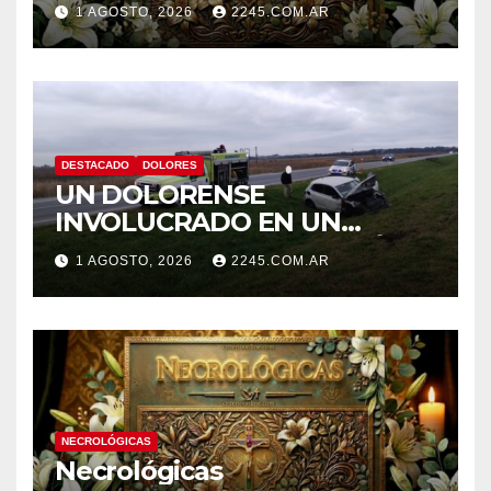
1 AGOSTO, 2026
2245.COM.AR
DESTACADO
DOLORES
UN DOLORENSE
INVOLUCRADO EN UN
SINIESTRO QUE TERMINÓ
1 AGOSTO, 2026
2245.COM.AR
CON DESPISTE Y VUELCO
NECROLÓGICAS
Necrológicas