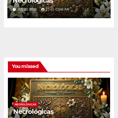
Necrológicas
JUL 30, 2026
2245.COM.AR
You missed
NECROLÓGICAS
Necrológicas