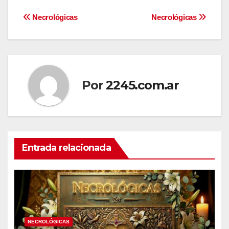
Navegación
Necrológicas
Necrológicas
de
entradas
Por
2245.com.ar
Entrada relacionada
NECROLÓGICAS