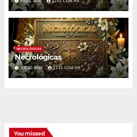
AGO 1, 2026
2245.COM.AR
NECROLÓGICAS
Necrológicas
JUL 30, 2026
2245.COM.AR
You missed