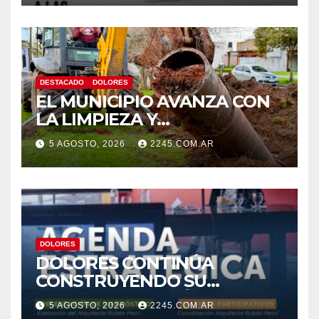
Umberto Illia
DESTACADO
DOLORES
EL MUNICIPIO AVANZA CON
LA LIMPIEZA Y
MANTENIMIENTO DE
5 AGOSTO, 2026
2245.COM.AR
DESAGÜES
DOLORES
DOLORES CONTINÚA
CONSTRUYENDO SU
AGENDA ESTRATÉGICA CON
5 AGOSTO, 2026
2245.COM.AR
NUEVAS JORNADAS