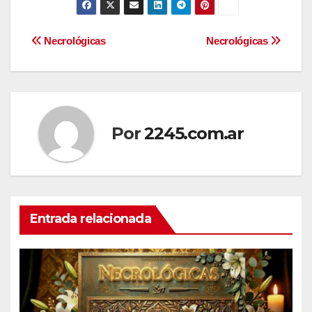
Navegación
Necrológicas
Necrológicas
de
entradas
Por
2245.com.ar
Entrada relacionada