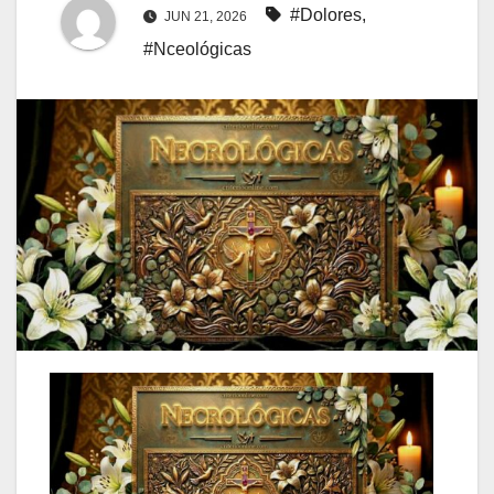
#Dolores
,
JUN 21, 2026
#Nceológicas