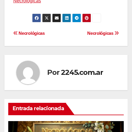
Necrológicas
Navegación
Necrológicas
Necrológicas
de
entradas
Por
2245.com.ar
Entrada relacionada