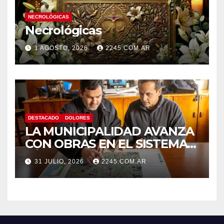
NECROLÓGICAS
Necrológicas
1 AGOSTO, 2026
2245.COM.AR
DESTACADO
DOLORES
LA MUNICIPALIDAD AVANZA
CON OBRAS EN EL SISTEMA
HÍDRICO DE DOLORES
31 JULIO, 2026
2245.COM.AR