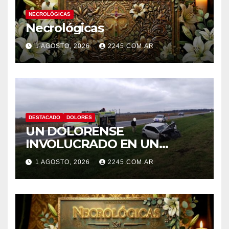
NECROLÓGICAS
Necrológicas
1 AGOSTO, 2026
2245.COM.AR
DESTACADO
DOLORES
UN DOLORENSE
INVOLUCRADO EN UN
SINIESTRO QUE TERMINÓ
1 AGOSTO, 2026
2245.COM.AR
CON DESPISTE Y VUELCO