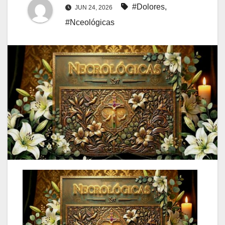
#Dolores
,
JUN 24, 2026
#Nceológicas