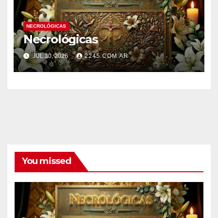
NECROLÓGICAS
Necrológicas
JUL 30, 2026
2245.COM.AR
You missed