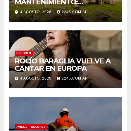
MANTENIMIENTO:
CONTINÚAN LOS TRABAJOS
4 AGOSTO, 2026
2245.COM.AR
DE ZANJEO EN DISTINTOS
SECTORES DE LA CIUDAD
DOLORES
ROCÍO BARAGLIA VUELVE A
CANTAR EN EUROPA
4 AGOSTO, 2026
2245.COM.AR
AVISOS
DOLORES