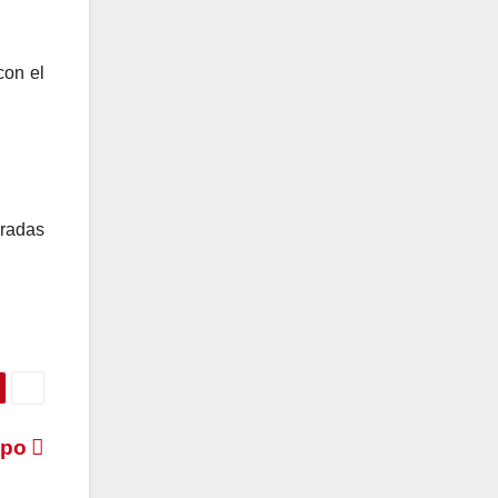
con el
aradas
Sapo