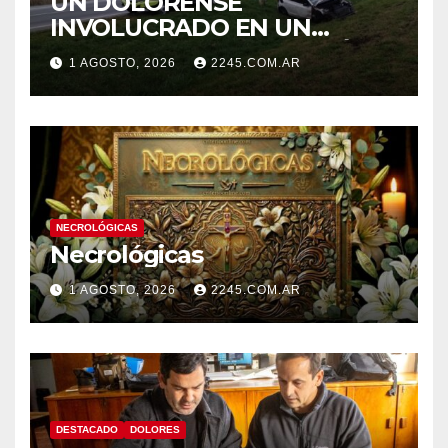
UN DOLORENSE
INVOLUCRADO EN UN
SINIESTRO QUE TERMINÓ
1 AGOSTO, 2026
2245.COM.AR
CON DESPISTE Y VUELCO
NECROLÓGICAS
Necrológicas
1 AGOSTO, 2026
2245.COM.AR
DESTACADO
DOLORES