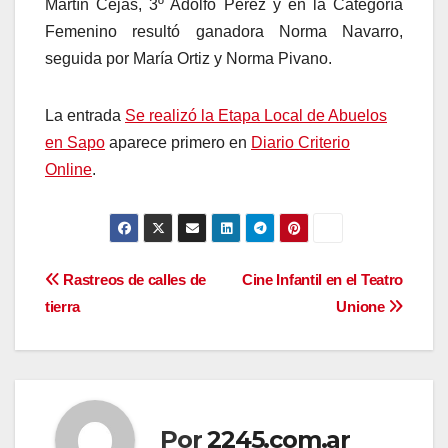
Martín Cejas, 3º Adolfo Pérez y en la Categoría
Femenino resultó ganadora Norma Navarro,
seguida por María Ortiz y Norma Pivano.
La entrada
Se realizó la Etapa Local de Abuelos
en Sapo
aparece primero en
Diario Criterio
Online
.
Navegación
Rastreos de calles de
Cine Infantil en el Teatro
tierra
Unione
de
entradas
Por
2245.com.ar