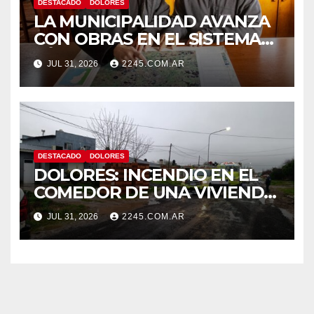
DESTACADO
DOLORES
LA MUNICIPALIDAD AVANZA
CON OBRAS EN EL SISTEMA
HÍDRICO DE DOLORES
JUL 31, 2026
2245.COM.AR
DESTACADO
DOLORES
DOLORES: INCENDIO EN EL
COMEDOR DE UNA VIVIENDA
FUE CONTROLADO POR
JUL 31, 2026
2245.COM.AR
BOMBEROS