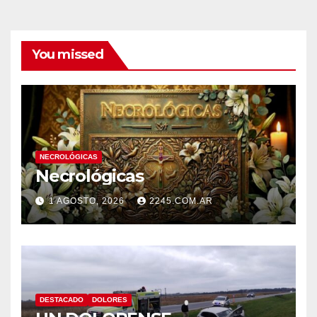
You missed
NECROLÓGICAS
Necrológicas
1 AGOSTO, 2026
2245.COM.AR
DESTACADO
DOLORES