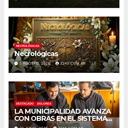
CON DESPISTE Y VUELCO
NECROLÓGICAS
Necrológicas
1 AGOSTO, 2026
2245.COM.AR
DESTACADO
DOLORES
LA MUNICIPALIDAD AVANZA
CON OBRAS EN EL SISTEMA
HÍDRICO DE DOLORES