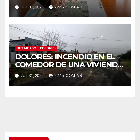
HÍDRICO DE DOLORES
JUL 31, 2026
2245.COM.AR
DESTACADO
DOLORES
DOLORES: INCENDIO EN EL
COMEDOR DE UNA VIVIENDA
FUE CONTROLADO POR
JUL 31, 2026
2245.COM.AR
BOMBEROS