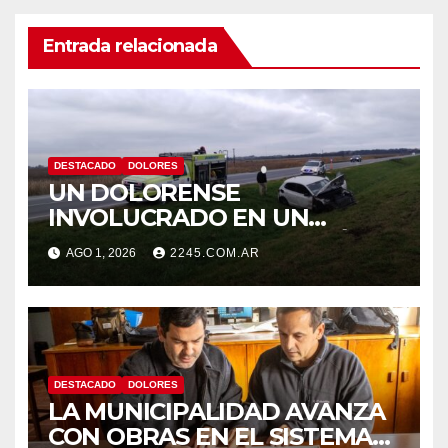
Entrada relacionada
DESTACADO
DOLORES
UN DOLORENSE
INVOLUCRADO EN UN
SINIESTRO QUE TERMINÓ
AGO 1, 2026
2245.COM.AR
CON DESPISTE Y VUELCO
DESTACADO
DOLORES
LA MUNICIPALIDAD AVANZA
CON OBRAS EN EL SISTEMA