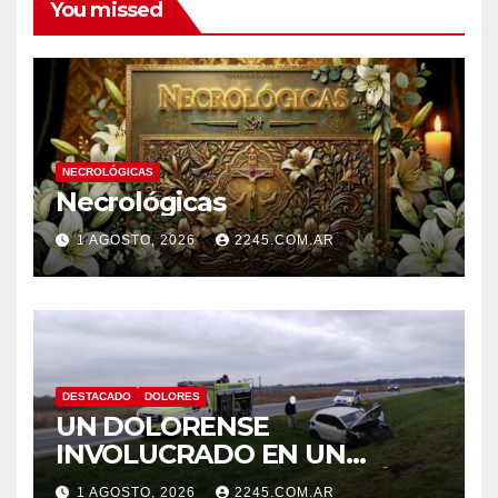
You missed
NECROLÓGICAS
Necrológicas
1 AGOSTO, 2026
2245.COM.AR
DESTACADO
DOLORES
UN DOLORENSE
INVOLUCRADO EN UN
SINIESTRO QUE TERMINÓ
1 AGOSTO, 2026
2245.COM.AR