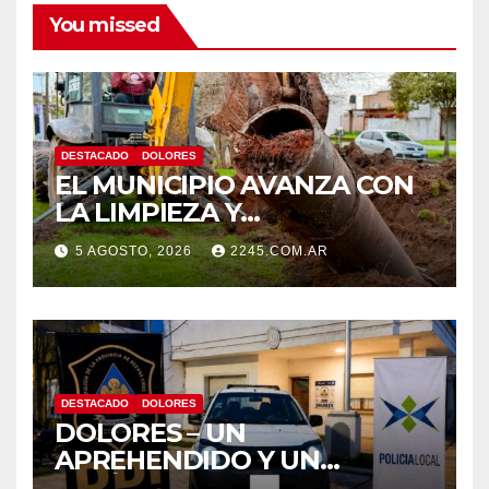
You missed
DESTACADO
DOLORES
EL MUNICIPIO AVANZA CON
LA LIMPIEZA Y
MANTENIMIENTO DE
5 AGOSTO, 2026
2245.COM.AR
DESAGÜES
DESTACADO
DOLORES
DOLORES – UN
APREHENDIDO Y UN
VEHÍCULO SECUESTRADO