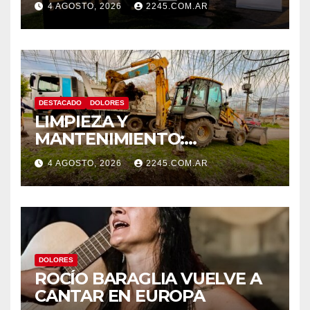
4 AGOSTO, 2026
2245.COM.AR
TRAS DISPAROS Y
AMENAZAS
DESTACADO
DOLORES
LIMPIEZA Y
MANTENIMIENTO:
CONTINÚAN LOS TRABAJOS
4 AGOSTO, 2026
2245.COM.AR
DE ZANJEO EN DISTINTOS
SECTORES DE LA CIUDAD
DOLORES
ROCÍO BARAGLIA VUELVE A
CANTAR EN EUROPA