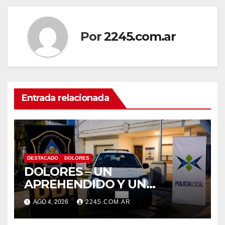
entradas
Por
2245.com.ar
Entrada relacionada
DESTACADO
DOLORES
DOLORES – UN
APREHENDIDO Y UN
VEHÍCULO SECUESTRADO
AGO 4, 2026
2245.COM.AR
TRAS DISPAROS Y AMENAZAS