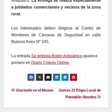
Antipático.
La entrega se realiza especialmente
a jubilados comerciantes y vecinos de la zona
rural.
Los interesados deben dirigirse al Centro de
Monitoreo de Cámaras de Seguridad en calle
Buenos Aires Nº 245.
La entrada
Se entrega Botón Antipánico
aparece
primero en
Diario Criterio Online
.
Navegación
Una tarde en el Museo
Jueves 21 Etapa Local de
Pentatlón Abuelos
de