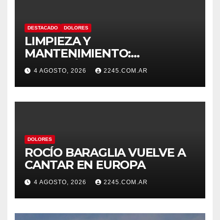
DESTACADO
DOLORES
LIMPIEZA Y
MANTENIMIENTO:
CONTINÚAN LOS TRABAJOS
4 AGOSTO, 2026
2245.COM.AR
DE ZANJEO EN DISTINTOS
SECTORES DE LA CIUDAD
DOLORES
ROCÍO BARAGLIA VUELVE A
CANTAR EN EUROPA
4 AGOSTO, 2026
2245.COM.AR