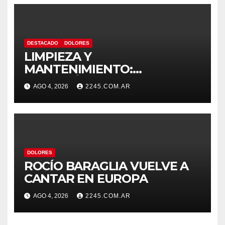
DESTACADO
DOLORES
LIMPIEZA Y
MANTENIMIENTO:
CONTINÚAN LOS TRABAJOS
AGO 4, 2026
2245.COM.AR
DE ZANJEO EN DISTINTOS
SECTORES DE LA CIUDAD
DOLORES
ROCÍO BARAGLIA VUELVE A
CANTAR EN EUROPA
AGO 4, 2026
2245.COM.AR