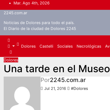
Saltar
Mar. Ago 4th, 2026
al
2245.com.ar
contenido
Noticias de Dolores para todo el país.
El Diario de la ciudad de Dolores 2245
Dolores
Castelli
Sociales
Necrológicas
Av
Dolores
Una tarde en el Museo
Por
2245.com.ar
Jul 21, 2016
#Dolores