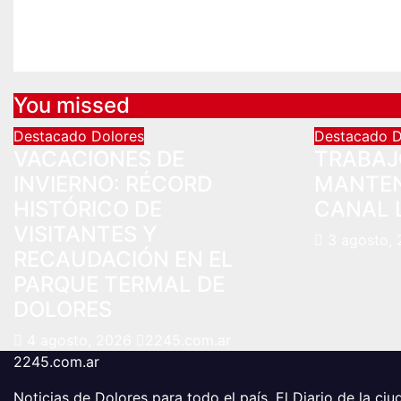
DOLORES
Ago 4, 2026
2245.com.ar
You missed
Destacado
Dolores
Destacado
D
VACACIONES DE
TRABAJO
INVIERNO: RÉCORD
MANTEN
HISTÓRICO DE
CANAL 
VISITANTES Y
3 agosto,
RECAUDACIÓN EN EL
PARQUE TERMAL DE
DOLORES
4 agosto, 2026
2245.com.ar
2245.com.ar
Noticias de Dolores para todo el país. El Diario de la c