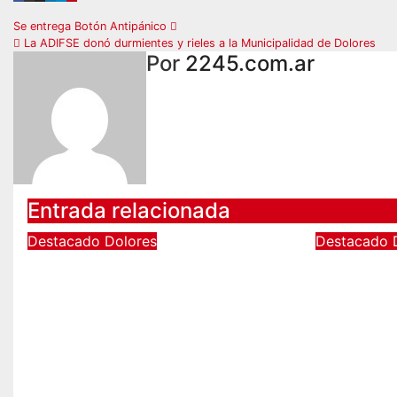
Navegación
Se entrega Botón Antipánico
La ADIFSE donó durmientes y rieles a la Municipalidad de Dolores
de
Por
2245.com.ar
entradas
Entrada relacionada
Destacado
Dolores
Destacado
VACACIONES DE
TRABAJ
INVIERNO: RÉCORD
Y MANT
HISTÓRICO DE
EL CAN
VISITANTES Y
Ago 3, 2
RECAUDACIÓN EN EL
PARQUE TERMAL DE