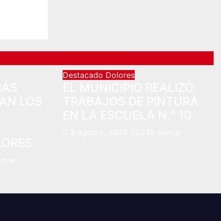
Destacado
Dolores
MÁS
EL MUNICIPIO REALIZÓ
AN LOS
TRABAJOS DE PINTURA
EN LA ESCUELA N.º 10
3 agosto, 2026
2245.com.ar
LORES
m.ar