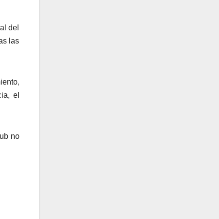
al del
as las
iento,
ia, el
lub no