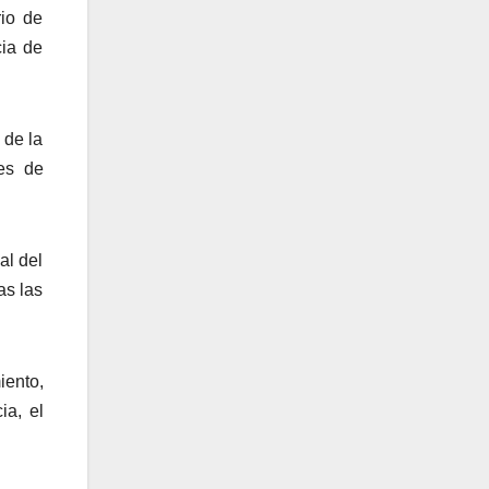
rio de
cia de
 de la
nes de
al del
as las
iento,
ia, el