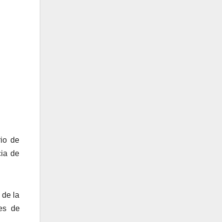
rio de
cia de
 de la
nes de