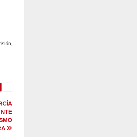
isión,
RCÍA
ENTE
ISMO
RA