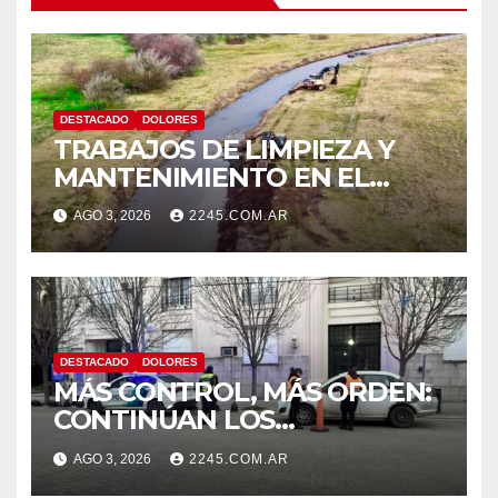
DESTACADO
DOLORES
TRABAJOS DE LIMPIEZA Y
MANTENIMIENTO EN EL
CANAL LA PICASA
AGO 3, 2026
2245.COM.AR
DESTACADO
DOLORES
MÁS CONTROL, MÁS ORDEN:
CONTINÚAN LOS
OPERATIVOS PREVENTIVOS
AGO 3, 2026
2245.COM.AR
DE TRÁNSITO EN DOLORES