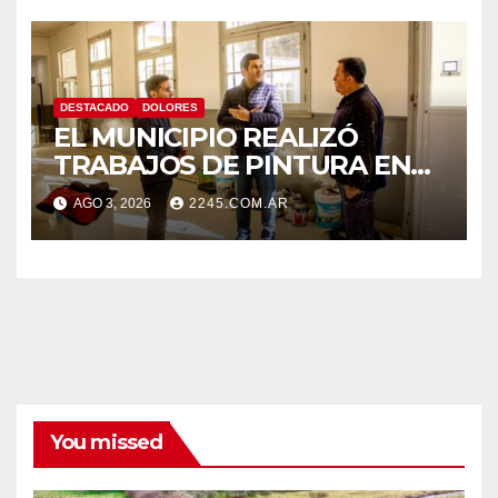
DESTACADO
DOLORES
EL MUNICIPIO REALIZÓ
TRABAJOS DE PINTURA EN
LA ESCUELA N.º 10
AGO 3, 2026
2245.COM.AR
You missed