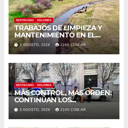
DESTACADO
DOLORES
TRABAJOS DE LIMPIEZA Y
MANTENIMIENTO EN EL
CANAL LA PICASA
3 AGOSTO, 2026
2245.COM.AR
DESTACADO
DOLORES
MÁS CONTROL, MÁS ORDEN:
CONTINÚAN LOS
OPERATIVOS PREVENTIVOS
3 AGOSTO, 2026
2245.COM.AR
DE TRÁNSITO EN DOLORES