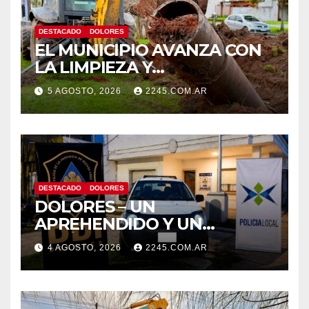
DESTACADO
DOLORES
EL MUNICIPIO AVANZA CON
LA LIMPIEZA Y
MANTENIMIENTO DE
5 AGOSTO, 2026
2245.COM.AR
DESAGÜES
DESTACADO
DOLORES
DOLORES – UN
APREHENDIDO Y UN
VEHÍCULO SECUESTRADO
4 AGOSTO, 2026
2245.COM.AR
TRAS DISPAROS Y
AMENAZAS