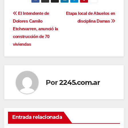
Navegación
El Intendente de
Etapa local de Abuelos en
Dolores Camilo
disciplina Damas
de
Etchevarren, anunció la
entradas
construcción de 70
viviendas
Por
2245.com.ar
Entrada relacionada