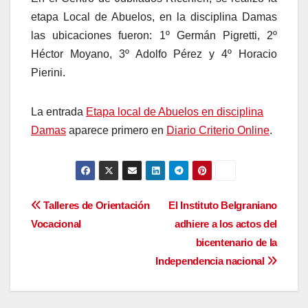
etapa Local de Abuelos, en la disciplina Damas
las ubicaciones fueron: 1º Germán Pigretti, 2º
Héctor Moyano, 3º Adolfo Pérez y 4º Horacio
Pierini.
La entrada
Etapa local de Abuelos en disciplina
Damas
aparece primero en
Diario Criterio Online
.
Navegación
Talleres de Orientación
El Instituto Belgraniano
Vocacional
adhiere a los actos del
de
bicentenario de la
entradas
Independencia nacional