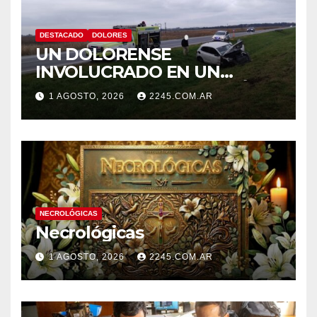
DESTACADO
DOLORES
UN DOLORENSE
INVOLUCRADO EN UN
SINIESTRO QUE TERMINÓ
1 AGOSTO, 2026
2245.COM.AR
CON DESPISTE Y VUELCO
NECROLÓGICAS
Necrológicas
1 AGOSTO, 2026
2245.COM.AR