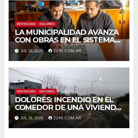
DESTACADO
DOLORES
LA MUNICIPALIDAD AVANZA
CON OBRAS EN EL SISTEMA
HÍDRICO DE DOLORES
JUL 31, 2026
2245.COM.AR
DESTACADO
DOLORES
DOLORES: INCENDIO EN EL
COMEDOR DE UNA VIVIENDA
FUE CONTROLADO POR
JUL 31, 2026
2245.COM.AR
BOMBEROS