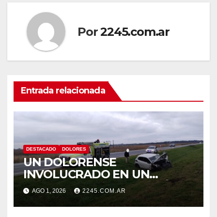
Por
2245.com.ar
Entrada relacionada
DESTACADO
DOLORES
UN DOLORENSE
INVOLUCRADO EN UN
SINIESTRO QUE TERMINÓ
AGO 1, 2026
2245.COM.AR
CON DESPISTE Y VUELCO