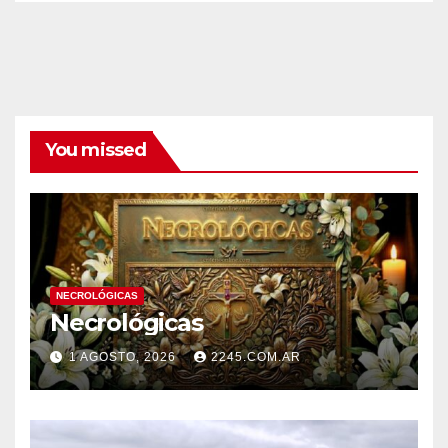
You missed
NECROLÓGICAS
Necrológicas
1 AGOSTO, 2026
2245.COM.AR