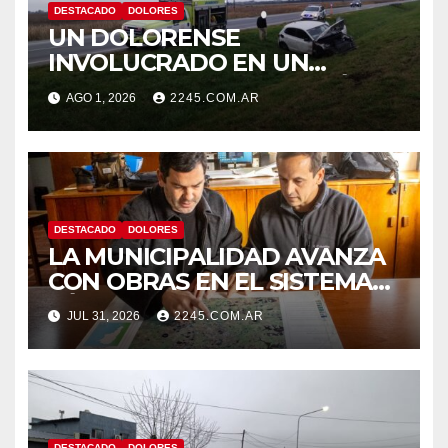
DESTACADO
DOLORES
UN DOLORENSE
INVOLUCRADO EN UN
SINIESTRO QUE TERMINÓ
AGO 1, 2026
2245.COM.AR
CON DESPISTE Y VUELCO
DESTACADO
DOLORES
LA MUNICIPALIDAD AVANZA
CON OBRAS EN EL SISTEMA
HÍDRICO DE DOLORES
JUL 31, 2026
2245.COM.AR
DESTACADO
DOLORES