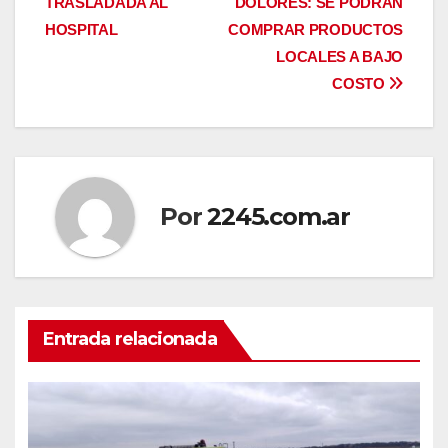
entradas
TRASLADADA AL
DOLORES: SE PODRÁN
HOSPITAL
COMPRAR PRODUCTOS
LOCALES A BAJO
COSTO
Por
2245.com.ar
Entrada relacionada