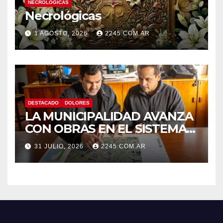
NECROLÓGICAS
Necrológicas
1 AGOSTO, 2026
2245.COM.AR
DESTACADO
DOLORES
LA MUNICIPALIDAD AVANZA
CON OBRAS EN EL SISTEMA
HÍDRICO DE DOLORES
31 JULIO, 2026
2245.COM.AR