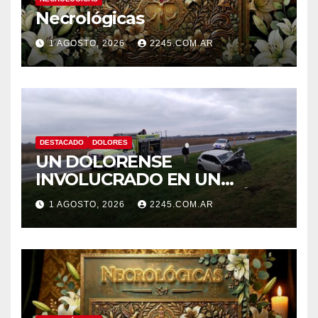
Necrológicas
1 AGOSTO, 2026
2245.COM.AR
DESTACADO
DOLORES
UN DOLORENSE
INVOLUCRADO EN UN
SINIESTRO QUE TERMINÓ
1 AGOSTO, 2026
2245.COM.AR
CON DESPISTE Y VUELCO