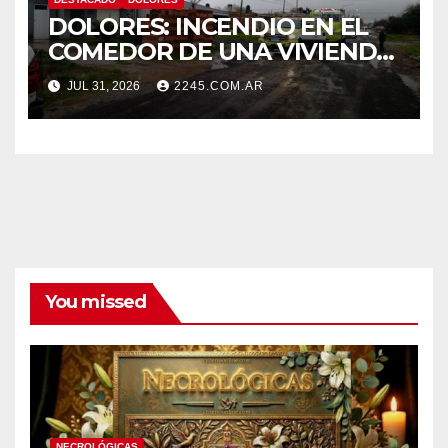
DOLORES: INCENDIO EN EL
COMEDOR DE UNA VIVIENDA
FUE CONTROLADO POR
JUL 31, 2026
2245.COM.AR
BOMBEROS
You missed
NECROLÓGICAS