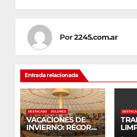
entradas
Por
2245.com.ar
Entrada relacionada
DESTACADO
DOLORES
DESTAC
VACACIONES DE
TRA
INVIERNO: RÉCORD
LIMP
HISTÓRICO DE
MAN