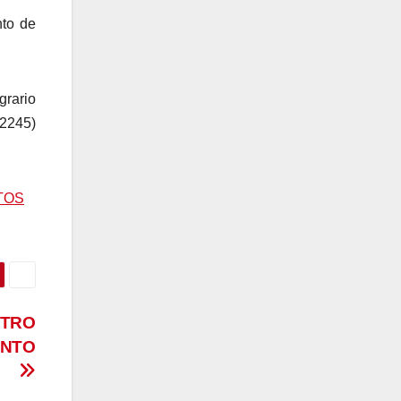
nto de
grario
(2245)
TOS
STRO
ENTO