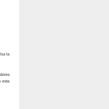
lsa la
dores
n esta