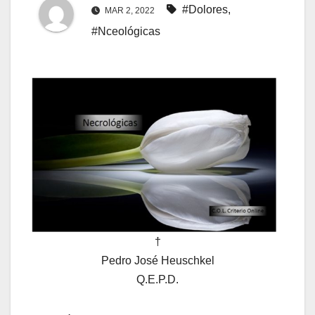
#Dolores
,
MAR 2, 2022
#Nceológicas
†
Pedro José Heuschkel
Q.E.P.D.