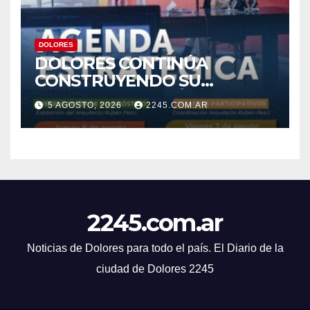
DOLORES
DOLORES CONTINÚA
CONSTRUYENDO SU
AGENDA ESTRATÉGICA CON
5 AGOSTO, 2026
2245.COM.AR
NUEVAS JORNADAS
PARTICIPATIVAS
2245.com.ar
Noticias de Dolores para todo el país. El Diario de la
ciudad de Dolores 2245