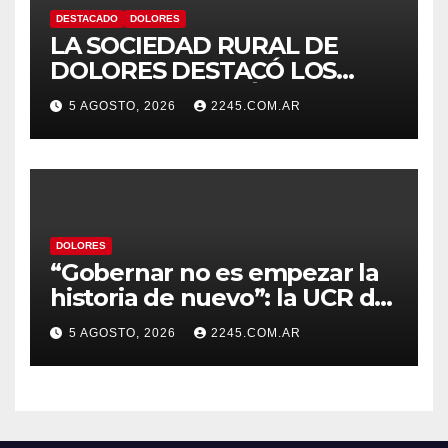
DESTACADO
DOLORES
LA SOCIEDAD RURAL DE
DOLORES DESTACÓ LOS
TRABAJOS HIDRÁULICOS
5 AGOSTO, 2026
2245.COM.AR
REALIZADOS EN EL CANAL 1
DOLORES
“Gobernar no es empezar la
historia de nuevo”: la UCR de
Dolores rechazó el cambio de
5 AGOSTO, 2026
2245.COM.AR
nombre del Estadio Arturo
Umberto Illia