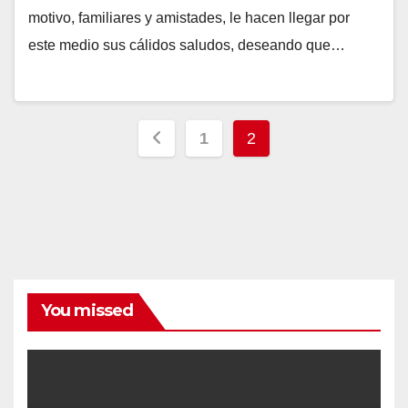
motivo, familiares y amistades, le hacen llegar por
este medio sus cálidos saludos, deseando que…
Paginación
1
2
de
entradas
You missed