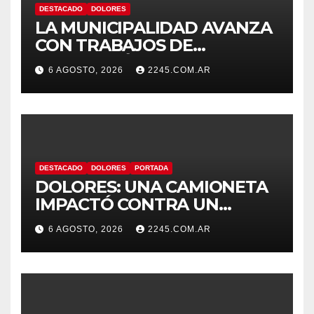
DESTACADO
DOLORES
LA MUNICIPALIDAD AVANZA
CON TRABAJOS DE
REPARACIÓN DE
6 AGOSTO, 2026
2245.COM.AR
PAVIMENTO EN DISTINTOS
PUNTOS DE LA CIUDAD
DESTACADO
DOLORES
PORTADA
DOLORES: UNA CAMIONETA
IMPACTÓ CONTRA UN
ANIMAL VACUNO EN LA
6 AGOSTO, 2026
2245.COM.AR
RUTA 63